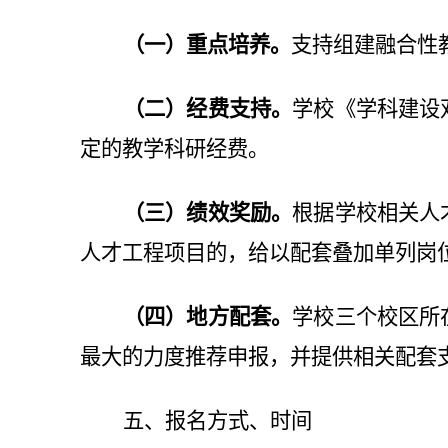
（
一
）重点培养
。
支持组建融合性
（
二
）经费支持
。
学校《学科建设
定的教学科研经费。
（
三
）绩效奖励
。
根据
学校
相关人
人才工程项目的
，
给以配套叠加单列岗
（
四
）地方配套
。
学校三个校区所
最大的力度推荐申报，并提供相关配套支持（具体详
五、报名方式、时间