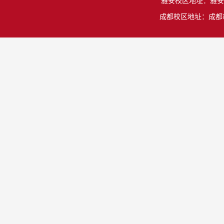
雅安校区地址：雅安市雨城
成都校区地址：成都市温江区