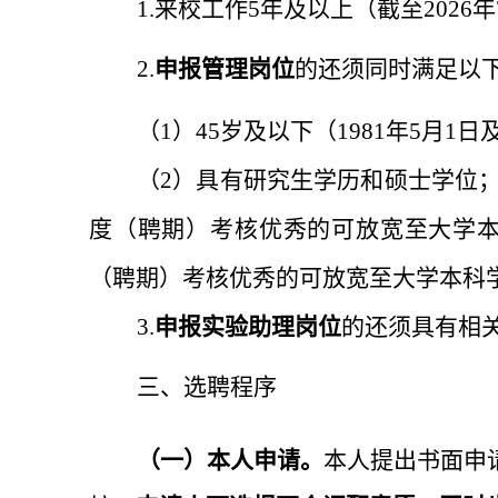
1
.
来校工作
5年及以上（截至2
02
6
年
2
.
申报管理岗位
的还须同时满足以
（
1
）
4
5
岁及以下（
198
1
年
5
月
1日
（
2）具有研究生学历和硕士学位
度（聘期）考核优秀的可放宽至大学
（聘期）考核优秀的可放宽至大学本科
3
.
申报实验助理岗位
的还须具有相
三、选聘程序
（一）本人申请。
本人提出书面申