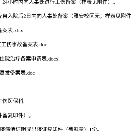
）
24小时内向人事处进行工伤备案（样表见附件）。
疗自入院后
2日内向人事处备案（雅安校区无；样表见
表.xlsx
工伤事故备案表.doc
院治疗备案申请表.docx
发备案表.doc
工伤医保科。
件留复印件）。
院病情证明或出院证复印件
（盖鲜章）
1份
。