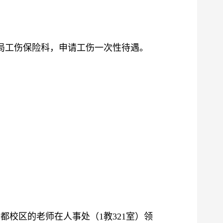
局工伤保险科，申请工伤一次性待遇。
成都校区的老师在
人事处（
1教
321
室
）
领