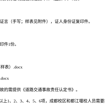
人证言（手写
；
样表见附件
），证人身份证复印件。
印件1份。
表）.docx
ocx
事故的需提供《道路交通事故责任认定书》。
以上
1、2、3、4、5、6
项，成都校
区
和都江堰校人员需要